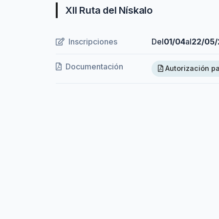
XII Ruta del Nískalo
Inscripciones
Del
01/04
al
22/05
Documentación
Autorización p