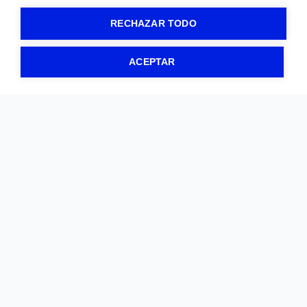
RECHAZAR TODO
ACEPTAR
RUTA DEL NÍSKALO
El Burgo de Osma
619157777
mtbuxama
@gmail.com
ENLACES
Inscríbete