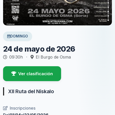
DOMINGO
24 de mayo de 2026
09:30h
·
El Burgo de Osma
Ver clasificación
XII Ruta del Nískalo
Inscripciones
Del
01/04
al
22/05/2026