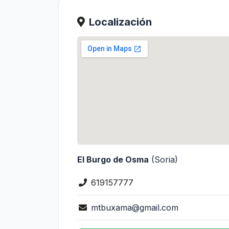
Localización
El Burgo de Osma
(Soria)
619157777
mtbuxama
@gmail.com